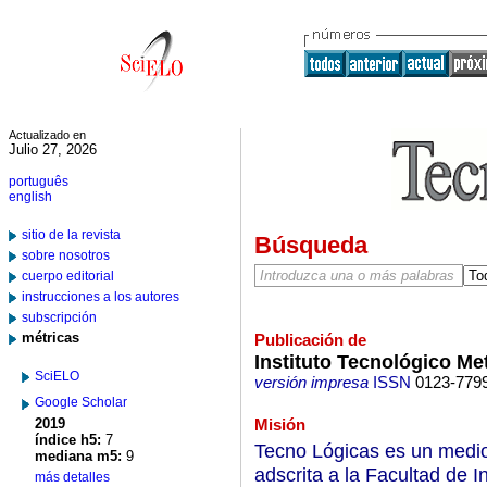
Actualizado en
Julio 27, 2026
português
english
sitio de la revista
Búsqueda
sobre nosotros
cuerpo editorial
instrucciones a los autores
subscripción
métricas
Publicación de
Instituto Tecnológico Me
SciELO
versión impresa
ISSN
0123-779
Google Scholar
2019
Misión
índice h5:
7
Tecno Lógicas es un medio 
mediana m5:
9
adscrita a la Facultad de I
más detalles