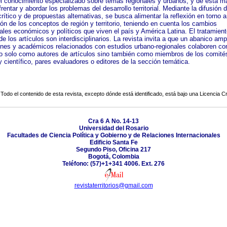
 el conocimiento especializado sobre temas regionales y urbanos, y de esta m
rentar y abordar los problemas del desarrollo territorial. Mediante la difusión d
crítico y de propuestas alternativas, se busca alimentar la reflexión en torno a
ión de los conceptos de región y territorio, teniendo en cuenta los cambios
ales económicos y políticos que viven el país y América Latina. El tratamient
e los artículos son interdisciplinarios. La revista invita a que un abanico amp
iones y académicos relacionados con estudios urbano-regionales colaboren con
no solo como autores de artículos sino también como miembros de los comité
 y científico, pares evaluadores o editores de la sección temática.
Todo el contenido de esta revista, excepto dónde está identificado, está bajo una
Licencia 
Cra 6 A No. 14-13
Universidad del Rosario
Facultades de Ciencia Política y Gobierno y de Relaciones Internacionales
Edificio Santa Fe
Segundo Piso, Oficina 217
Bogotá, Colombia
Teléfono: (57)+1+341 4006. Ext. 276
revistaterritorios@gmail.com