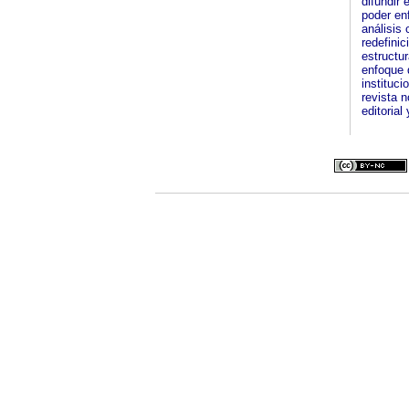
difundir
poder enf
análisis 
redefinic
estructur
enfoque d
instituc
revista 
editorial