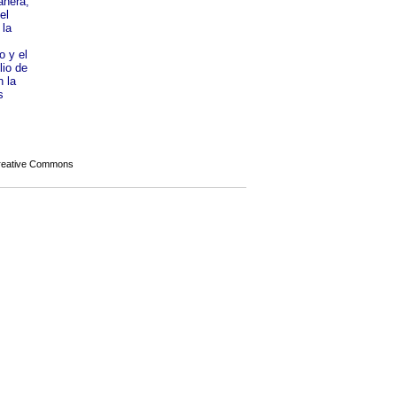
anera,
el
 la
o y el
lio de
 la
s
Creative Commons