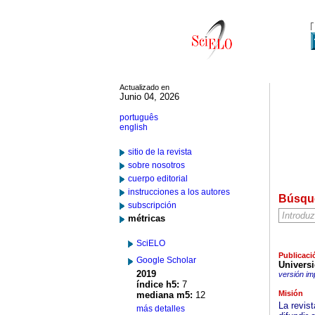
Actualizado en
Junio 04, 2026
português
english
sitio de la revista
sobre nosotros
cuerpo editorial
instrucciones a los autores
Búsqu
subscripción
métricas
SciELO
Publicaci
Google Scholar
Universi
2019
versión im
índice h5:
7
Misión
mediana m5:
12
La revist
más detalles