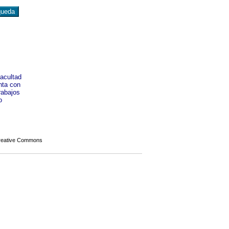
Facultad
nta con
rabajos
o
Creative Commons