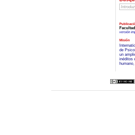
Publicaci
Facultad
versión im
Misión
Internati
de Psico
un amplio
inéditos
humano, t