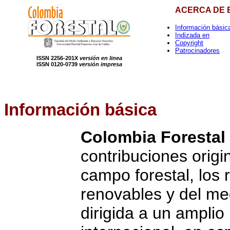
ACERCA DE 
Información básic
Indizada en
Copyright
Patrocinadores
ISSN 2256-201X
versión en linea
ISSN 0120-0739
versión impresa
Información
básica
Colombia Forestal
contribuciones origi
campo forestal, los 
renovables y del me
dirigida a un amplio 