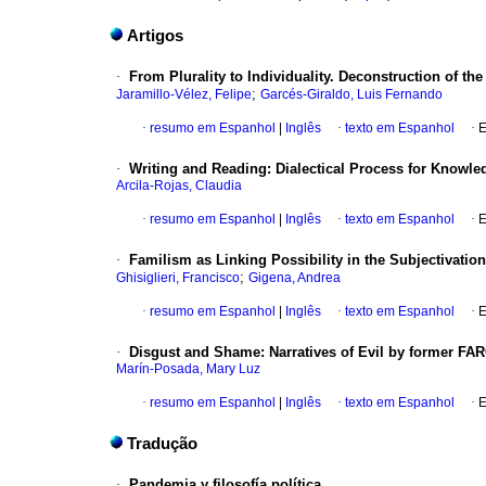
Artigos
·
From Plurality to Individuality. Deconstruction of t
;
Jaramillo-Vélez, Felipe
Garcés-Giraldo, Luis Fernando
·
resumo em Espanhol
|
Inglês
·
texto em Espanhol
·
E
·
Writing and Reading: Dialectical Process for Knowle
Arcila-Rojas, Claudia
·
resumo em Espanhol
|
Inglês
·
texto em Espanhol
·
E
·
Familism as Linking Possibility in the Subjectivatio
;
Ghisiglieri, Francisco
Gigena, Andrea
·
resumo em Espanhol
|
Inglês
·
texto em Espanhol
·
E
·
Disgust and Shame: Narratives of Evil by former F
Marín-Posada, Mary Luz
·
resumo em Espanhol
|
Inglês
·
texto em Espanhol
·
E
Tradução
·
Pandemia y filosofía política