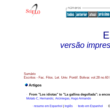
E
versão impre
Sumário
Escritos - Fac. Filos. Let. Univ. Pontif. Bolivar. vol.28 no.60
Artigos
·
From "Los idiotas" to "La gallina degollada": a encou
;
Motato C, Hernando
Arciniegas, Hugo Armando
·
resumo em Espanhol
|
Inglês
·
texto em Espanhol
·
E