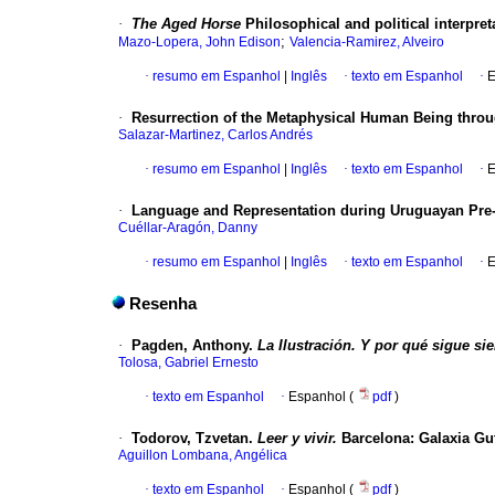
·
The Aged Horse
Philosophical and political interpreta
;
Mazo-Lopera, John Edison
Valencia-Ramirez, Alveiro
·
resumo em Espanhol
|
Inglês
·
texto em Espanhol
·
E
·
Resurrection of the Metaphysical Human Being throu
Salazar-Martinez, Carlos Andrés
·
resumo em Espanhol
|
Inglês
·
texto em Espanhol
·
E
·
Language and Representation during Uruguayan Pre-d
Cuéllar-Aragón, Danny
·
resumo em Espanhol
|
Inglês
·
texto em Espanhol
·
E
Resenha
·
Pagden, Anthony.
La Ilustración. Y por qué sigue si
Tolosa, Gabriel Ernesto
·
texto em Espanhol
·
Espanhol (
pdf
)
·
Todorov, Tzvetan.
Leer y vivir.
Barcelona: Galaxia Gut
Aguillon Lombana, Angélica
·
texto em Espanhol
·
Espanhol (
pdf
)