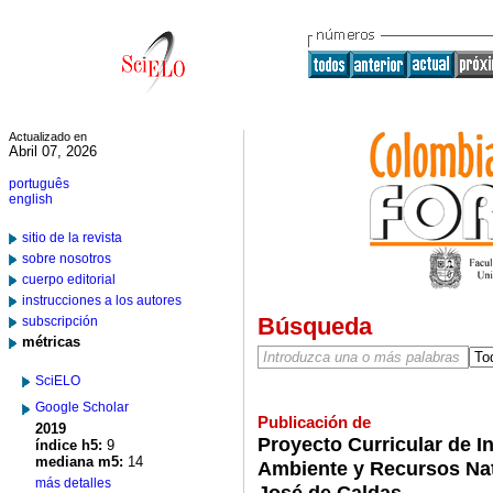
Actualizado en
Abril 07, 2026
português
english
sitio de la revista
sobre nosotros
cuerpo editorial
instrucciones a los autores
Búsqueda
subscripción
métricas
SciELO
Google Scholar
Publicación de
2019
Proyecto Curricular de In
índice h5:
9
mediana m5:
14
Ambiente y Recursos Natu
más detalles
José de Caldas.