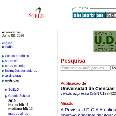
Atualizado em
Julho 08, 2026
english
español
Site do periódico
Pesquisa
sobre nós
corpo editorial
instruções aos autores
assinaturas
métricas
Publicação de
Universidad de Ciencias
SciELO
versão impressa
ISSN
0123-42
Google Scholar
2019
Missão
índice h5:
11
mediana h5:
13
A Revista U.D.C.A Atualid
mais detalhes
objetivo principal divulgar