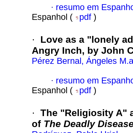
·
resumo em Espanho
Espanhol (
pdf
)
·
Love as a "lonely a
Angry Inch, by John 
Pérez Bernal, Ángeles M.a
·
resumo em Espanho
Espanhol (
pdf
)
·
The "Religiosity A" a
of
The Deadly Diseas