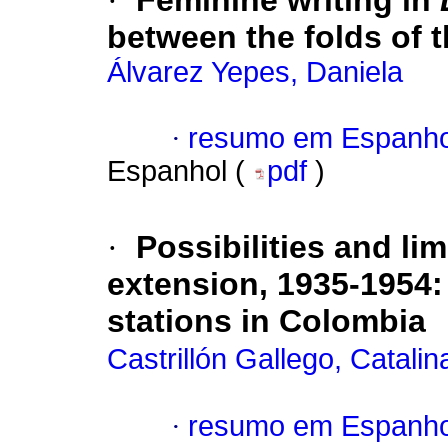
·
Feminine writing in
between the folds of t
Álvarez Yepes, Daniela
·
resumo em Espanho
Espanhol (
pdf
)
·
Possibilities and lim
extension, 1935-1954: 
stations in Colombia
Castrillón Gallego, Catalin
·
resumo em Espanho