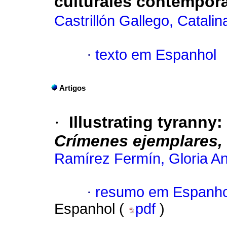
culturales contempor
Castrillón Gallego, Catalin
·
texto em Espanhol
Artigos
·
Illustrating tyranny:
Crímenes ejemplares,
Ramírez Fermín, Gloria An
·
resumo em Espanho
Espanhol (
pdf
)