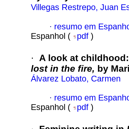
Villegas Restrepo, Juan E
·
resumo em Espanho
Espanhol (
pdf
)
·
A look at childhood:
lost in the fire,
by Mari
Álvarez Lobato, Carmen
·
resumo em Espanho
Espanhol (
pdf
)